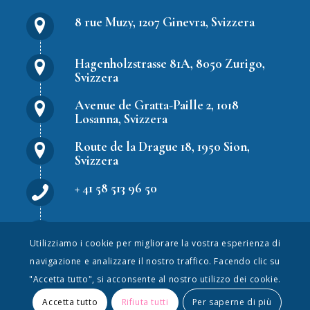
8 rue Muzy, 1207 Ginevra, Svizzera
Hagenholzstrasse 81A, 8050 Zurigo,
Svizzera
Avenue de Gratta-Paille 2, 1018
Losanna, Svizzera
Route de la Drague 18, 1950 Sion,
Svizzera
+ 41 58 513 96 50
hr.solutions@peopleweek.com
Utilizziamo i cookie per migliorare la vostra esperienza di
navigazione e analizzare il nostro traffico. Facendo clic su
"Accetta tutto", si acconsente al nostro utilizzo dei cookie.
Accetta tutto
Rifiuta tutti
Per saperne di più
© PeopleWeek S.A. Tutti i diritti riservati.